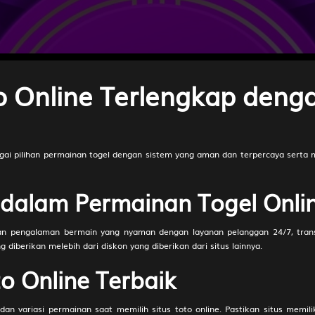
o Online Terlengkap deng
i pilihan permainan togel dengan sistem yang aman dan terpercaya serta me
dalam Permainan Togel Onli
 pengalaman bermain yang nyaman dengan layanan pelanggan 24/7, trans
diberikan melebih dari diskon yang diberikan dari situs lainnya.
o Online Terbaik
an variasi permainan saat memilih situs toto online. Pastikan situs memi