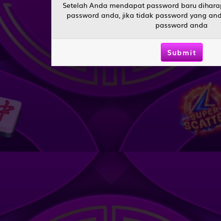
Setelah Anda mendapat password baru dihar
password anda, jika tidak password yang an
password anda