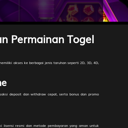
an Permainan Togel
miliki akses ke berbagai jenis taruhan seperti 2D, 3D, 4D,
ne
aksi deposit dan withdraw cepat, serta bonus dan promo
liki lisensi resmi dan metode pembayaran yang aman untuk