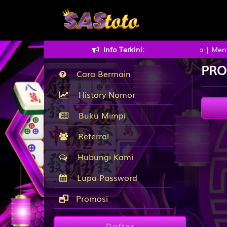
*** SASTOTO | Bandar Togel Online Terpercaya | Menyediakan p
Info Terkini:
PRO
Cara Bermain
History Nomor
Buku Mimpi
Referral
Hubungi Kami
Lupa Password
Promosi
Daftar