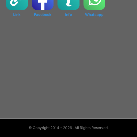
Link
Facebook
Info
Whatsapp
© Copyright 2014 - 2026
. All Rights Reserved.