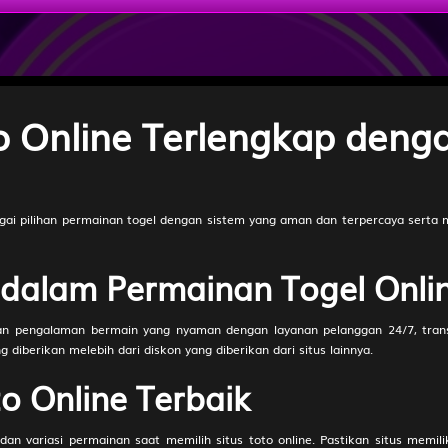
o Online Terlengkap deng
i pilihan permainan togel dengan sistem yang aman dan terpercaya serta me
dalam Permainan Togel Onli
 pengalaman bermain yang nyaman dengan layanan pelanggan 24/7, trans
diberikan melebih dari diskon yang diberikan dari situs lainnya.
o Online Terbaik
an variasi permainan saat memilih situs toto online. Pastikan situs memi