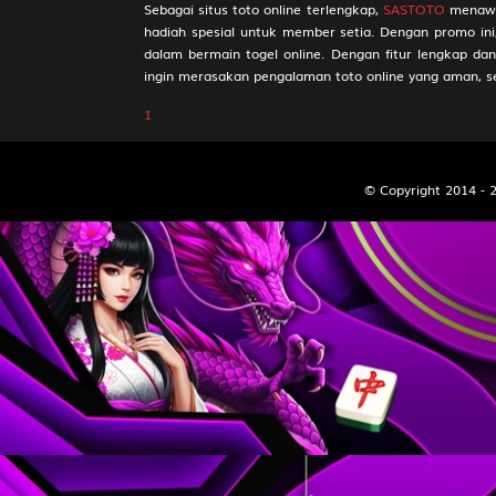
Sebagai situs toto online terlengkap,
SASTOTO
menawar
hadiah spesial untuk member setia. Dengan promo in
dalam bermain togel online. Dengan fitur lengkap da
ingin merasakan pengalaman toto online yang aman, 
1
© Copyright 2014 -